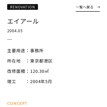
建築相談
RENOVATION
一覧へ戻る
事務所でのご相談は事前にご予約ください
エイアール
お問い合わせフォーム
2004.05
03-3363-6130
TEL
03-3363-6130
TEL
主要用途
：事務所
所在地
：東京都港区
改修面積
：120.30㎡
竣工
：2004年5月
CONCEPT