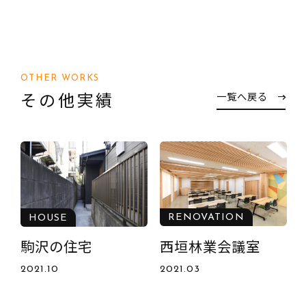
OTHER WORKS
その他実績
一覧へ戻る
RENOVATION
APARTMENT
上馬のマンション
名古屋市東区の集
合住宅（ドラフト
2020.06
ハウス）
2