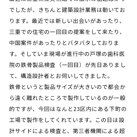
建築相談
でしたが、きちんと建築設計業務は動いてお
事務所でのご相談は事前にご予約ください
ります。最近では新しい出会いがあったり、
お問い合わせフォーム
三重での住宅の一回目の提案をして来たり、
中国案件があったりとバタバタしておりま
03-3363-6130
TEL
す。そしていま現場が進行中の戸塚の歯科医
03-3363-6130
TEL
院の鉄骨製品検査（一回目）が先日ありまし
て、構造設計者とお伺いしてきました。
鉄骨というと製品サイズが大きいので都会か
ら遠く離れたところで製作しているのが一般
的ですが、今回はなんと23区内にある下町の
工場で製作をしてくれています。この日は設
計サイドによる検査と、第三者機関による超